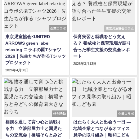
企業コラボ
東京児童協会コラム
東京児童協会×UNITED
保育実習と就職をどう支え
ARROWS green label
る？ 養成校と保育現場が語り
relaxing コラボの園Tシャツ
合った学生支援の交流会レポ
2026｜先生たちが作るTシャツ
ート
プロジェクト
2026年3月13日
2026年4月30日
特別活動
企業コラボ
相撲を通して育つ心と挑戦す
はたらく大人と出会う一日 ―
る力 立浪部屋力士と園児た
地域企業とつながるオフィス
ちの交流会｜橋場そらとみど
見学の取り組み｜昭和こども