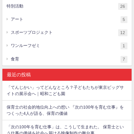
特別活動
26
アート
5
スポーツプロジェクト
12
ワンルーフゼミ
1
食育
7
最近の投稿
「てんじかい」ってどんなところ？子どもたちが東京ビッグサ
イトの展示会へ｜昭和こども園
保育士の社会的地位向上への想い 『次の100年を育む仕事』を
つくった4人が語る、保育の価値
「次の100年を育む仕事」は、こうして生まれた。 保育士とい
う仕事の価値を社会へ届ける映像制作の舞台裏