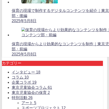
保育の現場で制作するデジタルコンテンツを紹介｜東京
部・後編
2025年5月8日
保育の現場からより効果的なコンテンツを制作｜東京児
部・前編
2025年5月8日
カテゴリー
インタビュー
18
コラム
10
企業コラボ
19
東京児童協会コラム
61
東京児童協会の保育
2
特別活動
26
アート
5
スポーツプロジェクト
12