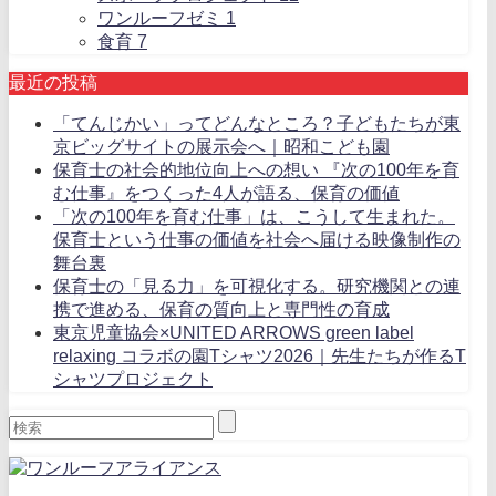
ワンルーフゼミ
1
食育
7
最近の投稿
「てんじかい」ってどんなところ？子どもたちが東
京ビッグサイトの展示会へ｜昭和こども園
保育士の社会的地位向上への想い 『次の100年を育
む仕事』をつくった4人が語る、保育の価値
「次の100年を育む仕事」は、こうして生まれた。
保育士という仕事の価値を社会へ届ける映像制作の
舞台裏
保育士の「見る力」を可視化する。研究機関との連
携で進める、保育の質向上と専門性の育成
東京児童協会×UNITED ARROWS green label
relaxing コラボの園Tシャツ2026｜先生たちが作るT
シャツプロジェクト