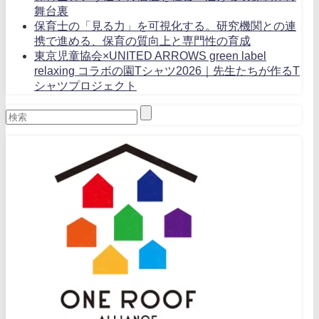
舞台裏
保育士の「見る力」を可視化する。研究機関との連
携で進める、保育の質向上と専門性の育成
東京児童協会×UNITED ARROWS green label
relaxing コラボの園Tシャツ2026｜先生たちが作るT
シャツプロジェクト