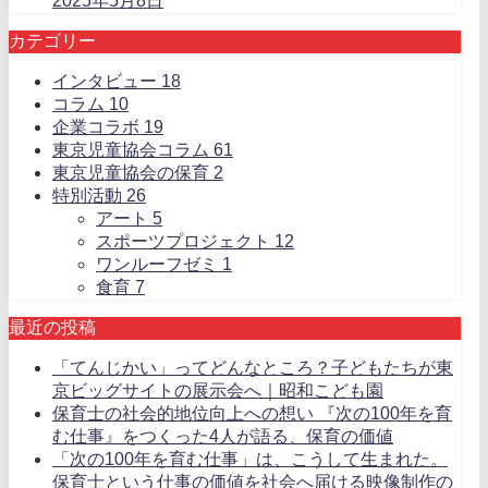
2025年5月8日
カテゴリー
インタビュー
18
コラム
10
企業コラボ
19
東京児童協会コラム
61
東京児童協会の保育
2
特別活動
26
アート
5
スポーツプロジェクト
12
ワンルーフゼミ
1
食育
7
最近の投稿
「てんじかい」ってどんなところ？子どもたちが東
京ビッグサイトの展示会へ｜昭和こども園
保育士の社会的地位向上への想い 『次の100年を育
む仕事』をつくった4人が語る、保育の価値
「次の100年を育む仕事」は、こうして生まれた。
保育士という仕事の価値を社会へ届ける映像制作の