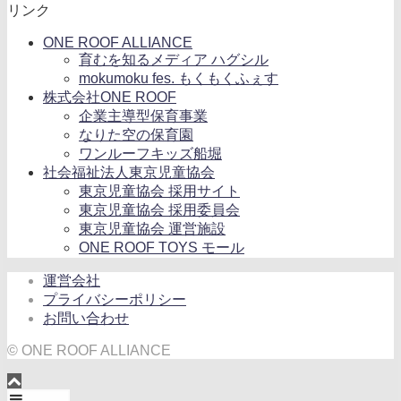
リンク
ONE ROOF ALLIANCE
育むを知るメディア ハグシル
mokumoku fes. もくもくふぇす
株式会社ONE ROOF
企業主導型保育事業
なりた空の保育園
ワンルーフキッズ船堀
社会福祉法人東京児童協会
東京児童協会 採用サイト
東京児童協会 採用委員会
東京児童協会 運営施設
ONE ROOF TOYS モール
運営会社
プライバシーポリシー
お問い合わせ
© ONE ROOF ALLIANCE