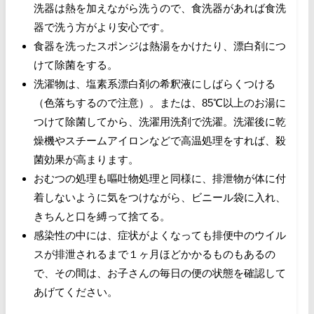
洗器は熱を加えながら洗うので、食洗器があれば食洗
器で洗う方がより安心です。
食器を洗ったスポンジは熱湯をかけたり、漂白剤につ
けて除菌をする。
洗濯物は、塩素系漂白剤の希釈液にしばらくつける
（色落ちするので注意）。または、85℃以上のお湯に
つけて除菌してから、洗濯用洗剤で洗濯。洗濯後に乾
燥機やスチームアイロンなどで高温処理をすれば、殺
菌効果が高まります。
おむつの処理も嘔吐物処理と同様に、排泄物が体に付
着しないように気をつけながら、ビニール袋に入れ、
きちんと口を縛って捨てる。
感染性の中には、症状がよくなっても排便中のウイル
スが排泄されるまで１ヶ月ほどかかるものもあるの
で、その間は、お子さんの毎日の便の状態を確認して
あげてください。