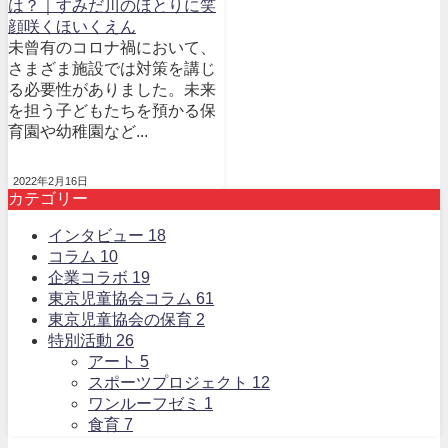
は？｜すみだ川のほとりに笑
顔咲くほいくえん
未曾有のコロナ禍において、
さまざま施設では対策を講じ
る必要性がありました。未来
を担う子どもたちを預かる保
育園や幼稚園など...
2022年2月16日
カテゴリー
インタビュー
18
コラム
10
企業コラボ
19
東京児童協会コラム
61
東京児童協会の保育
2
特別活動
26
アート
5
スポーツプロジェクト
12
ワンルーフゼミ
1
食育
7