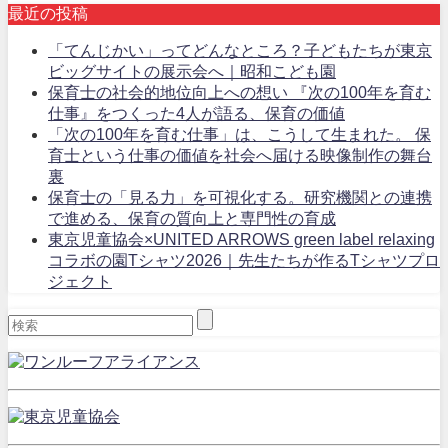
最近の投稿
「てんじかい」ってどんなところ？子どもたちが東京
ビッグサイトの展示会へ｜昭和こども園
保育士の社会的地位向上への想い 『次の100年を育む
仕事』をつくった4人が語る、保育の価値
「次の100年を育む仕事」は、こうして生まれた。 保
育士という仕事の価値を社会へ届ける映像制作の舞台
裏
保育士の「見る力」を可視化する。研究機関との連携
で進める、保育の質向上と専門性の育成
東京児童協会×UNITED ARROWS green label relaxing
コラボの園Tシャツ2026｜先生たちが作るTシャツプロ
ジェクト