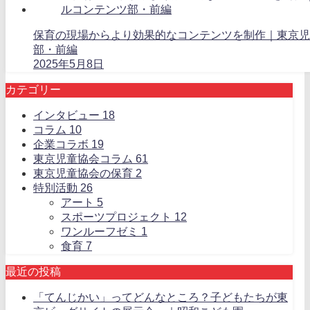
保育の現場からより効果的なコンテンツを制作｜東京児
部・前編
2025年5月8日
カテゴリー
インタビュー
18
コラム
10
企業コラボ
19
東京児童協会コラム
61
東京児童協会の保育
2
特別活動
26
アート
5
スポーツプロジェクト
12
ワンルーフゼミ
1
食育
7
最近の投稿
「てんじかい」ってどんなところ？子どもたちが東