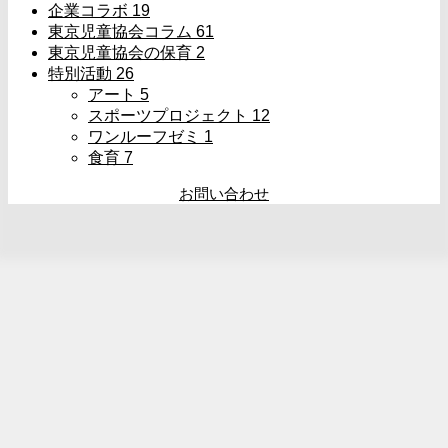
企業コラボ
19
東京児童協会コラム
61
東京児童協会の保育
2
特別活動
26
アート
5
スポーツプロジェクト
12
ワンルーフゼミ
1
食育
7
お問い合わせ