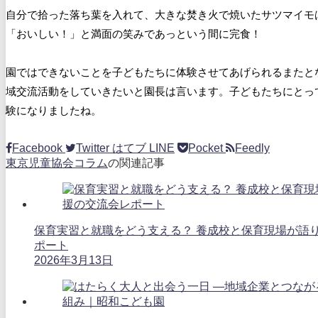
自分で拾った落ち葉を入れて、大きな焚き火で焼いたサツマイモ
「おいしい！」と満面の笑みであっという間に完食！
園ではできないことを子どもたちに体験させてあげられるまたと
域交流活動をしていきたいと園長は言います。子どもたちにとっ
験になりましたね。
Facebook
Twitter
はてブ
LINE
Pocket
Feedly
東京児童協会コラム
の関連記事
保育実習と就職をどう支える？ 養成校と保育現場が語
ポート
2026年3月13日