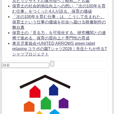
京ビッグサイトの展示会へ｜昭和こども園
保育士の社会的地位向上への想い 『次の100年を育
む仕事』をつくった4人が語る、保育の価値
「次の100年を育む仕事」は、こうして生まれた。
保育士という仕事の価値を社会へ届ける映像制作の
舞台裏
保育士の「見る力」を可視化する。研究機関との連
携で進める、保育の質向上と専門性の育成
東京児童協会×UNITED ARROWS green label
relaxing コラボの園Tシャツ2026｜先生たちが作るT
シャツプロジェクト