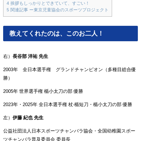
4
挨拶もしっかりとできていて、すごい！
5
関連記事 ー東京児童協会のスポーツプロジェクト
教えてくれたのは、このお二人！
右）
⻑谷部 洋祐 先生
2003年 全日本選手権 グランドチャンピオン（多種目総合優
勝）
2005
年 世界選手権 楯小太刀の部 優勝
2023年・2025
年 全日本選手権 杖‧楯短刀・楯小太刀の部 優勝
左）
伊藤 紀也 先生
公益社団法人日本スポーツチャンバラ協会・全国幼稚園スポー
ツチャンバラ普及委員会 委員長