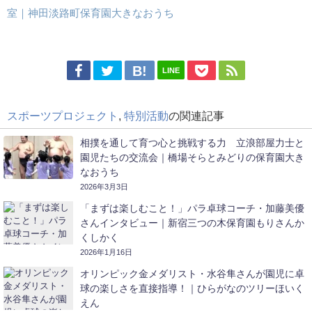
室｜神田淡路町保育園大きなおうち
LINE
スポーツプロジェクト
,
特別活動
の関連記事
相撲を通して育つ心と挑戦する力 立浪部屋力士と
園児たちの交流会｜橋場そらとみどりの保育園大き
なおうち
2026年3月3日
「まずは楽しむこと！」パラ卓球コーチ・加藤美優
さんインタビュー｜新宿三つの木保育園もりさんか
くしかく
2026年1月16日
オリンピック金メダリスト・水谷隼さんが園児に卓
球の楽しさを直接指導！｜ひらがなのツリーほいく
えん