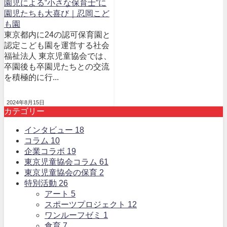
園児による‟小さな保育士”に
園児たちも大喜び｜忍岡こど
も園
東京都内に24の認可保育園と
認定こども園を運営する社会
福祉法人 東京児童協会では、
卒園後も卒園児たちとの交流
を積極的に行...
2024年8月15日
カテゴリー
インタビュー
18
コラム
10
企業コラボ
19
東京児童協会コラム
61
東京児童協会の保育
2
特別活動
26
アート
5
スポーツプロジェクト
12
ワンルーフゼミ
1
食育
7