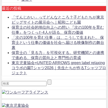
最近の投稿
「てんじかい」ってどんなところ？子どもたちが東京
ビッグサイトの展示会へ｜昭和こども園
保育士の社会的地位向上への想い 『次の100年を育む
仕事』をつくった4人が語る、保育の価値
「次の100年を育む仕事」は、こうして生まれた。 保
育士という仕事の価値を社会へ届ける映像制作の舞台
裏
保育士の「見る力」を可視化する。研究機関との連携
で進める、保育の質向上と専門性の育成
東京児童協会×UNITED ARROWS green label relaxing
コラボの園Tシャツ2026｜先生たちが作るTシャツプロ
ジェクト