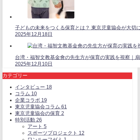
子どもの未来をつくる保育とは？ 東京児童協会が大切に
2025年12月18日
台湾・福智文教基金會の先生方が保育の実践を視察｜扇
2025年12月10日
カテゴリー
インタビュー
18
コラム
10
企業コラボ
19
東京児童協会コラム
61
東京児童協会の保育
2
特別活動
26
アート
5
スポーツプロジェクト
12
ワンルーフゼミ
1