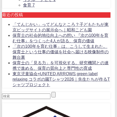
食育
7
最近の投稿
「てんじかい」ってどんなところ？子どもたちが東
京ビッグサイトの展示会へ｜昭和こども園
保育士の社会的地位向上への想い 『次の100年を育
む仕事』をつくった4人が語る、保育の価値
「次の100年を育む仕事」は、こうして生まれた。
保育士という仕事の価値を社会へ届ける映像制作の
舞台裏
保育士の「見る力」を可視化する。研究機関との連
携で進める、保育の質向上と専門性の育成
東京児童協会×UNITED ARROWS green label
relaxing コラボの園Tシャツ2026｜先生たちが作るT
シャツプロジェクト