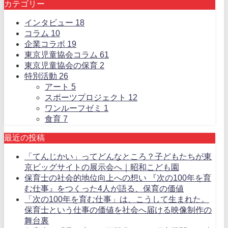
カテゴリー
インタビュー
18
コラム
10
企業コラボ
19
東京児童協会コラム
61
東京児童協会の保育
2
特別活動
26
アート
5
スポーツプロジェクト
12
ワンルーフゼミ
1
食育
7
最近の投稿
「てんじかい」ってどんなところ？子どもたちが東
京ビッグサイトの展示会へ｜昭和こども園
保育士の社会的地位向上への想い 『次の100年を育
む仕事』をつくった4人が語る、保育の価値
「次の100年を育む仕事」は、こうして生まれた。
保育士という仕事の価値を社会へ届ける映像制作の
舞台裏