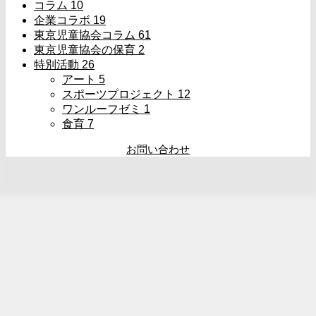
コラム
10
企業コラボ
19
東京児童協会コラム
61
東京児童協会の保育
2
特別活動
26
アート
5
スポーツプロジェクト
12
ワンルーフゼミ
1
食育
7
お問い合わせ