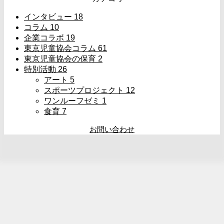
インタビュー
18
コラム
10
企業コラボ
19
東京児童協会コラム
61
東京児童協会の保育
2
特別活動
26
アート
5
スポーツプロジェクト
12
ワンルーフゼミ
1
食育
7
お問い合わせ