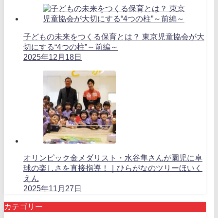
子どもの未来をつくる保育とは？ 東京児童協会が大
切にする“4つの柱”～前編～
2025年12月18日
オリンピック金メダリスト・水谷隼さんが園児に卓
球の楽しさを直接指導！｜ひらがなのツリーほいく
えん
2025年11月27日
カテゴリー