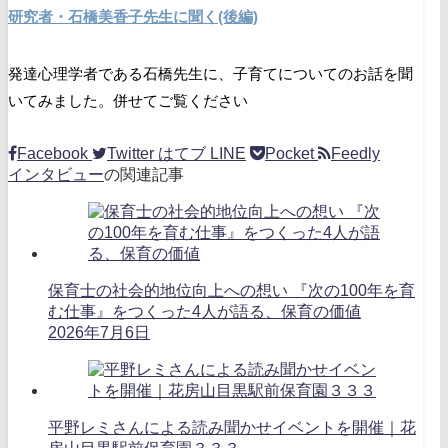
研究者・石橋美香子先生に聞く(後編)
発達心理学者である石橋先生に、子育てについてのお話を聞
いてみました。併せてご覧ください
Facebook
Twitter
はてブ
LINE
Pocket
Feedly
インタビュー
の関連記事
保育士の社会的地位向上への想い 『次の100年を育
む仕事』をつくった4人が語る、保育の価値
2026年7月6日
平野レミさんによる読み聞かせイベントを開催｜花