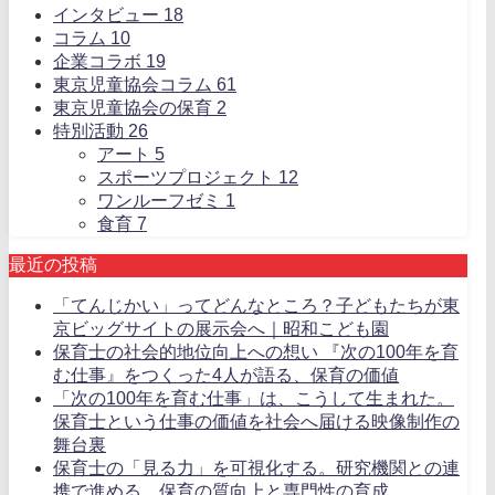
インタビュー
18
コラム
10
企業コラボ
19
東京児童協会コラム
61
東京児童協会の保育
2
特別活動
26
アート
5
スポーツプロジェクト
12
ワンルーフゼミ
1
食育
7
最近の投稿
「てんじかい」ってどんなところ？子どもたちが東
京ビッグサイトの展示会へ｜昭和こども園
保育士の社会的地位向上への想い 『次の100年を育
む仕事』をつくった4人が語る、保育の価値
「次の100年を育む仕事」は、こうして生まれた。
保育士という仕事の価値を社会へ届ける映像制作の
舞台裏
保育士の「見る力」を可視化する。研究機関との連
携で進める、保育の質向上と専門性の育成