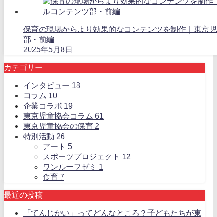
保育の現場からより効果的なコンテンツを制作｜東京児
部・前編
2025年5月8日
カテゴリー
インタビュー
18
コラム
10
企業コラボ
19
東京児童協会コラム
61
東京児童協会の保育
2
特別活動
26
アート
5
スポーツプロジェクト
12
ワンルーフゼミ
1
食育
7
最近の投稿
「てんじかい」ってどんなところ？子どもたちが東