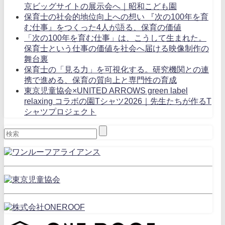
京ビッグサイトの展示会へ｜昭和こども園
保育士の社会的地位向上への想い 『次の100年を育
む仕事』をつくった4人が語る、保育の価値
「次の100年を育む仕事」は、こうして生まれた。
保育士という仕事の価値を社会へ届ける映像制作の
舞台裏
保育士の「見る力」を可視化する。研究機関との連
携で進める、保育の質向上と専門性の育成
東京児童協会×UNITED ARROWS green label
relaxing コラボの園Tシャツ2026｜先生たちが作るT
シャツプロジェクト